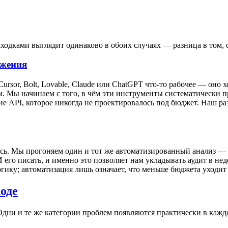
аходками выглядит одинаково в обоих случаях — разница в том, 
ожения
ursor, Bolt, Lovable, Claude или ChatGPT что-то рабочее — оно 
м. Мы начинаем с того, в чём эти инструменты систематически 
ние API, которое никогда не проектировалось под бюджет. Наш р
лось. Мы прогоняем один и тот же автоматизированный анализ —
 его писать, и именно это позволяет нам укладывать аудит в нед
гику; автоматизация лишь означает, что меньше бюджета уходит
коде
Одни и те же категории проблем появляются практически в кажд