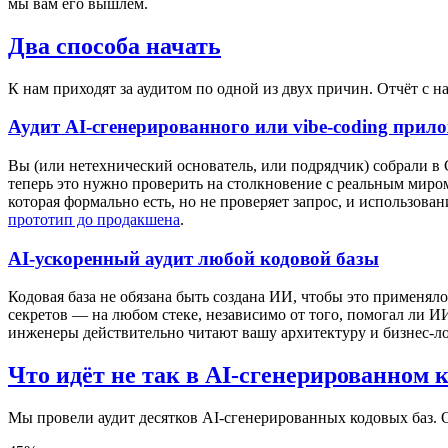
мы вам его вышлем.
Два способа начать
К нам приходят за аудитом по одной из двух причин. Отчёт с н
Аудит AI-сгенерированного или vibe-coding прил
Вы (или нетехнический основатель, или подрядчик) собрали в C
теперь это нужно проверить на столкновение с реальным миро
которая формально есть, но не проверяет запрос, и использова
прототип до продакшена
.
AI-ускоренный аудит любой кодовой базы
Кодовая база не обязана быть создана ИИ, чтобы это применя
секретов — на любом стеке, независимо от того, помогал ли ИИ
инженеры действительно читают вашу архитектуру и бизнес-ло
Что идёт не так в AI-сгенерированном 
Мы провели аудит десятков AI-сгенерированных кодовых баз. 