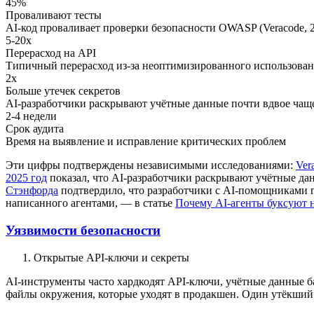
45%
Проваливают тесты
AI-код проваливает проверки безопасности OWASP (Veracode, 
5-20x
Перерасход на API
Типичный перерасход из-за неоптимизированного использова
2x
Больше утечек секретов
AI-разработчики раскрывают учётные данные почти вдвое чаще 
2-4 недели
Срок аудита
Время на выявление и исправление критических проблем
Эти цифры подтверждены независимыми исследованиями:
Ver
2025 год
показал, что AI-разработчики раскрывают учётные да
Стэнфорда
подтвердило, что разработчики с AI-помощниками п
написанного агентами, — в статье
Почему AI-агенты буксуют на
Уязвимости безопасности
Открытые API-ключи и секреты
AI-инструменты часто хардкодят API-ключи, учётные данные б
файлы окружения, которые уходят в продакшен. Один утёкший 