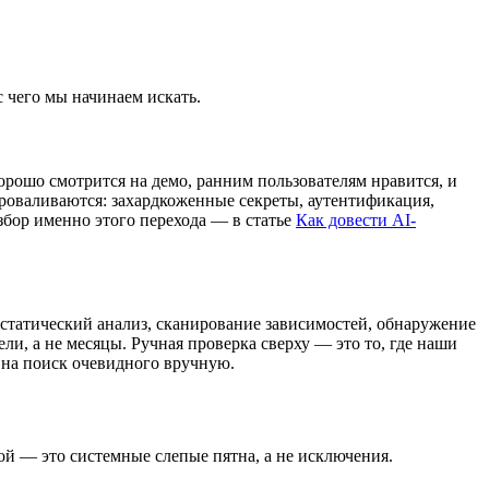
с чего мы начинаем искать.
хорошо смотрится на демо, ранним пользователям нравится, и
проваливаются: захардкоженные секреты, аутентификация,
азбор именно этого перехода — в статье
Как довести AI-
 статический анализ, сканирование зависимостей, обнаружение
ели, а не месяцы. Ручная проверка сверху — это то, где наши
 на поиск очевидного вручную.
ой — это системные слепые пятна, а не исключения.