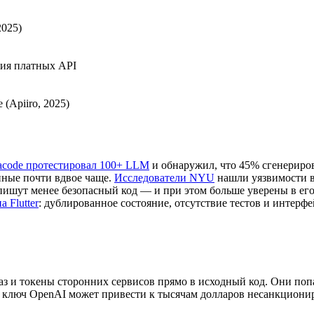
2025)
ния платных API
(Apiiro, 2025)
acode протестировал 100+ LLM
и обнаружил, что 45% сгенериров
нные почти вдвое чаще.
Исследователи NYU
нашли уязвимости в
ишут менее безопасный код — и при этом больше уверены в его 
 Flutter
: дублированное состояние, отсутствие тестов и интерфе
аз и токены сторонних сервисов прямо в исходный код. Они по
ключ OpenAI может привести к тысячам долларов несанкциониро