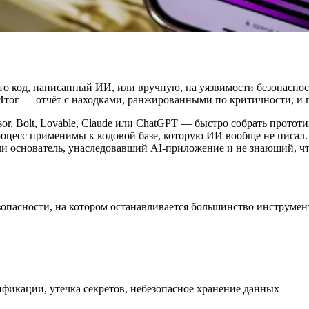
 то код, написанный ИИ, или вручную, на уязвимости безопаснос
 Итог — отчёт с находками, ранжированными по критичности, и 
sor, Bolt, Lovable, Claude или ChatGPT — быстро собрать протот
роцесс применимы к кодовой базе, которую ИИ вообще не писал. 
и основатель, унаследовавший AI-приложение и не знающий, что
опасности, на котором останавливается большинство инструмент
фикации, утечка секретов, небезопасное хранение данных