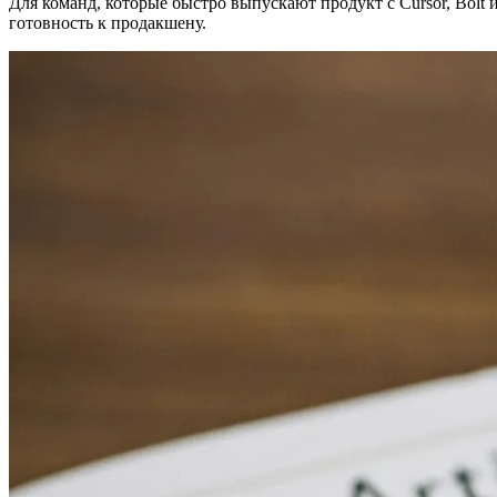
Для команд, которые быстро выпускают продукт с Cursor, Bolt 
готовность к продакшену.