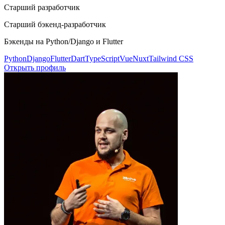
Старший разработчик
Старший бэкенд-разработчик
Бэкенды на Python/Django и Flutter
Python
Django
Flutter
Dart
TypeScript
Vue
Nuxt
Tailwind CSS
Открыть профиль