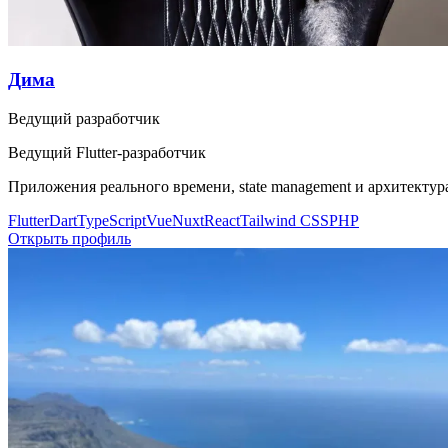
Дима
Ведущий разработчик
Ведущий Flutter-разработчик
Приложения реального времени, state management и архитектур
Flutter
Dart
TypeScript
Vue
Nuxt
React
Tailwind CSS
PHP
Открыть профиль