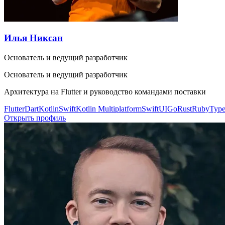
Илья Никсан
Основатель и ведущий разработчик
Основатель и ведущий разработчик
Архитектура на Flutter и руководство командами поставки
Flutter
Dart
Kotlin
Swift
Kotlin Multiplatform
SwiftUI
Go
Rust
Ruby
Type
Открыть профиль