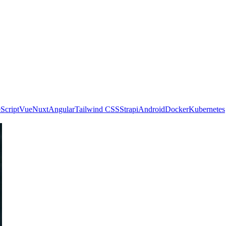
Script
Vue
Nuxt
Angular
Tailwind CSS
Strapi
Android
Docker
Kubernetes