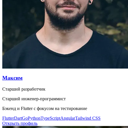
Максим
Старший разработчик
Старший инженер-программист
Бэкенд и Flutter с фокусом на тестирование
Flutter
Dart
Go
Python
TypeScript
Angular
Tailwind CSS
Открыть профиль